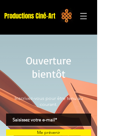
Productions Ciné-Art
Ouverture
bientôt
Inscrivez-vous pour être tenu au
courant.
Me prévenir