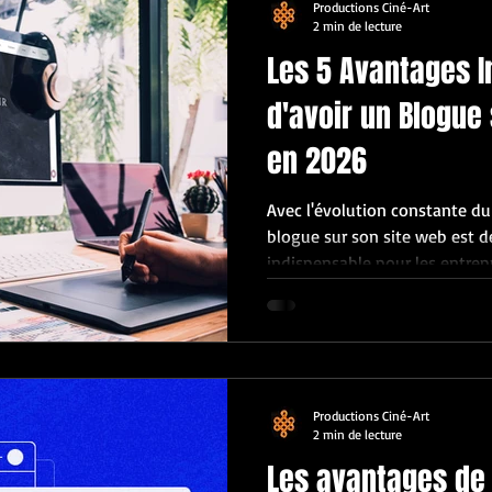
Productions Ciné-Art
2 min de lecture
Les 5 Avantages 
d'avoir un Blogue
en 2026
Avec l'évolution constante d
blogue sur son site web est d
indispensable pour les entrepri
2025. Voici cinq avantages ma
l'importance de cette présenc
Amélioration du Référencemen
visibilité en ligne est crucial
à jour peut considérablement
Productions Ciné-Art
d'un site web. Les moteurs de
2 min de lecture
Les avantages de 