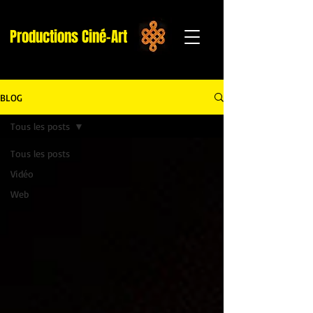
Productions Ciné-Art
BLOG
Tous les posts
Tous les posts
Vidéo
Web